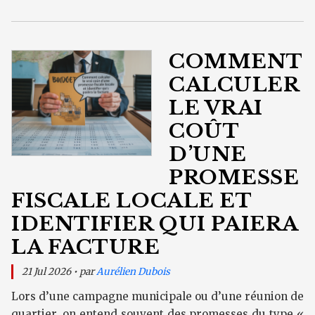
COMMENT
CALCULER
LE VRAI
COÛT
D’UNE
PROMESSE
FISCALE LOCALE ET
IDENTIFIER QUI PAIERA
LA FACTURE
21 Jul 2026 • par
Aurélien Dubois
Lors d’une campagne municipale ou d’une réunion de
quartier, on entend souvent des promesses du type «