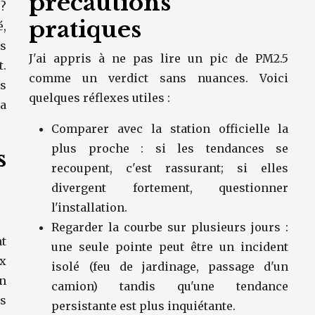
précautions
?
pratiques
,
es
J'ai appris à ne pas lire un pic de PM2.5
.
comme un verdict sans nuances. Voici
s
quelques réflexes utiles :
a
Comparer avec la station officielle la
plus proche : si les tendances se
s
recoupent, c'est rassurant; si elles
divergent fortement, questionner
l'installation.
Regarder la courbe sur plusieurs jours :
nt
une seule pointe peut être un incident
x
isolé (feu de jardinage, passage d'un
en
camion) tandis qu'une tendance
s
persistante est plus inquiétante.