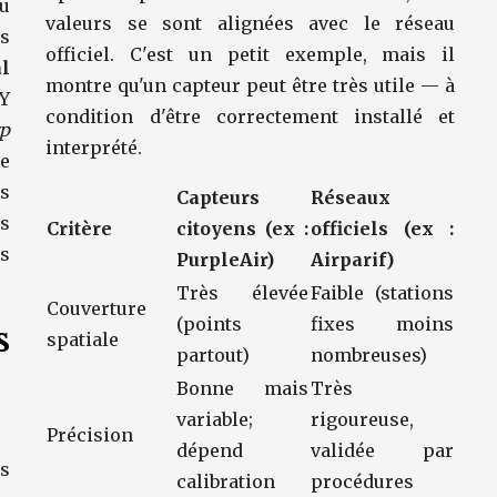
ou
valeurs se sont alignées avec le réseau
s
officiel. C'est un petit exemple, mais il
al
montre qu'un capteur peut être très utile — à
Y
condition d'être correctement installé et
p
interprété.
le
s
Capteurs
Réseaux
rs
Critère
citoyens (ex :
officiels (ex :
es
PurpleAir)
Airparif)
Très élevée
Faible (stations
Couverture
(points
fixes moins
s
spatiale
partout)
nombreuses)
Bonne mais
Très
variable;
rigoureuse,
Précision
dépend
validée par
s
calibration
procédures