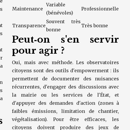
ce
Variable
Maintenance
Professionnelle
s
(bénévoles)
Souvent très
t
Transparence
Très bonne
bonne
s
Peut‑on s'en servir
pour agir ?
nt
er
Oui, mais avec méthode. Les observatoires
la
citoyens sont des outils d'empowerment : ils
permettent de documenter des nuisances
n
récurrentes, d'engager des discussions avec
es
la mairie ou les services de l'État, et
a
d'appuyer des demandes d'action (zones à
faibles émissions, limitation de chantier,
s
végétalisation). Pour être efficaces, les
citoyens doivent produire des jeux de