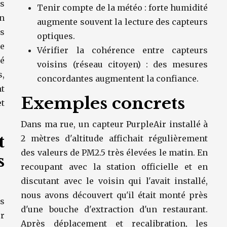
es
Tenir compte de la météo : forte humidité
n
augmente souvent la lecture des capteurs
es
optiques.
e
Vérifier la cohérence entre capteurs
é
voisins (réseau citoyen) : des mesures
s,
concordantes augmentent la confiance.
nt
Exemples concrets
t
Dans ma rue, un capteur PurpleAir installé à
t
2 mètres d'altitude affichait régulièrement
des valeurs de PM2.5 très élevées le matin. En
s
recoupant avec la station officielle et en
discutant avec le voisin qui l'avait installé,
nous avons découvert qu'il était monté près
es
d'une bouche d'extraction d'un restaurant.
ur
Après déplacement et recalibration, les