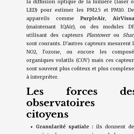
la diffusion optique de la lumière (laser 
LED) pour estimer les PM2.5 et PM10. De
appareils comme
PurpleAir
,
AirVisu
(maintenant IQAir), ou des modules DI
utilisant des capteurs
Plantower
ou
Shar
sont courants. D'autres capteurs mesurent 
NO2, l'ozone, ou encore les composé
organiques volatils (COV) mais ces capteu
sont souvent plus coûteux et plus complex
à interpréter.
Les forces de
observatoires
citoyens
Granularité spatiale :
ils donnent de