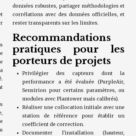
données robustes, partager méthodologies et
t
corrélations avec des données officielles, et
r
rester transparents sur les limites.
Recommandations
s
pratiques pour les
e
porteurs de projets
ne
a
Privilégier des capteurs dont la
é.
performance a été évaluée (PurpleAir,
nt
Sensirion pour certains paramètres, ou
modules avec Plantower mais calibrés).
s
Réaliser une collocation initiale avec une
e,
station de référence pour établir un
ne
coefficient de correction.
du
Documenter l'installation (hauteur,